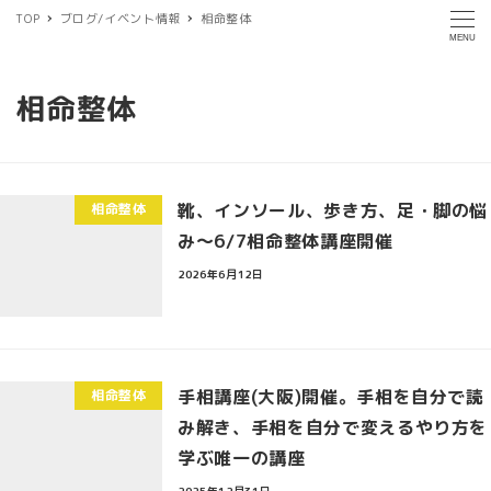
TOP
ブログ/イベント情報
相命整体
MENU
相命整体
靴、インソール、歩き方、足・脚の悩
相命整体
み～6/7相命整体講座開催
2026年6月12日
手相講座(大阪)開催。手相を自分で読
相命整体
み解き、手相を自分で変えるやり方を
学ぶ唯一の講座
2025年12月31日